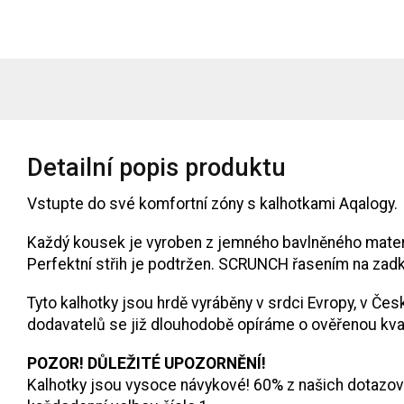
Detailní popis produktu
Vstupte do své komfortní zóny s kalhotkami Aqalogy.
Každý kousek je vyroben z jemného bavlněného materiá
Perfektní střih je podtržen. SCRUNCH řasením na zad
Tyto kalhotky jsou hrdě vyráběny v srdci Evropy, v Čes
dodavatelů se již dlouhodobě opíráme o ověřenou kval
POZOR! DŮLEŽITÉ UPOZORNĚNÍ!
Kalhotky jsou vysoce návykové! 60% z našich dotazova