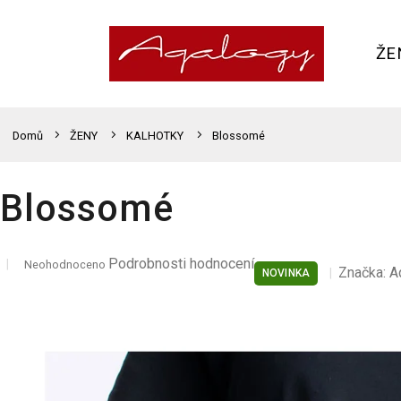
Přejít
na
obsah
ŽE
Domů
ŽENY
KALHOTKY
Blossomé
Blossomé
Průměrné
Podrobnosti hodnocení
Neohodnoceno
Značka:
A
NOVINKA
hodnocení
produktu
je
0,0
z
5
hvězdiček.