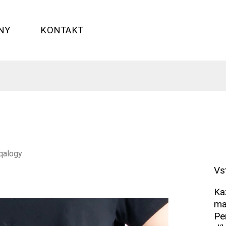
NY
KONTAKT
qalogy
Vs
Ka
ma
Pe