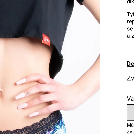
dí
Ty
re
se
a 
De
Zv
Va
Můž
Zvo