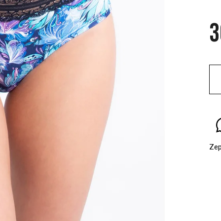
3
Mě
cen
Zep