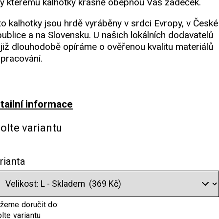
ky kterému kalhotky krásně obepnou Váš zadeček.
to kalhotky jsou hrdě vyráběny v srdci Evropy, v České
publice a na Slovensku. U našich lokálních dodavatelů
 již dlouhodobě opíráme o ověřenou kvalitu materiálů
zpracování.
tailní informace
olte variantu
rianta
eme doručit do:
lte variantu