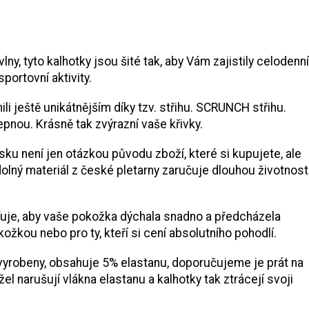
ny, tyto kalhotky jsou šité tak, aby Vám zajistily celodenní
sportovní aktivity.
li ještě unikátnějším díky tzv. střihu. SCRUNCH střihu.
pnou. Krásně tak zvýrazní vaše křivky.
ku není jen otázkou původu zboží, které si kupujete, ale
lný materiál z české pletarny zaručuje dlouhou životnost
šťuje, aby vaše pokožka dýchala snadno a předcházela
ožkou nebo pro ty, kteří si cení absolutního pohodlí.
 vyrobeny, obsahuje 5% elastanu, doporučujeme je prát na
l narušují vlákna elastanu a kalhotky tak ztrácejí svoji