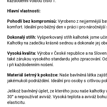
každodenní volbou číslo 1.
Hlavní vlastnosti:
Pohodlí bez kompromisů:
Vyrobeno z nejjemnější bavl
komfort. Ideální pro běžný den v práci i pro náročnější 
Dokonalý střih:
Vyšperkovaný střih kalhotek jsme učini
Kalhotky na zadečku krásně sednou a dokonale jej obe
Vysoká kvalita:
Výroba v České republice a na Slovens
také zárukou vysokého standardu jeho zpracování. Odo
i při každodenním nošení.
Materiál šetrný k pokožce:
Naše bavlněná látka zaji
jakémukoli podráždění. Ideální pro osoby s citlivou pok
Jelikož bavlněný úplet, ze kterého jsou naše kalhotky
30° a nepoužívat aviváž. Vysoká teplota a aviváž bohuže
elasticitu.