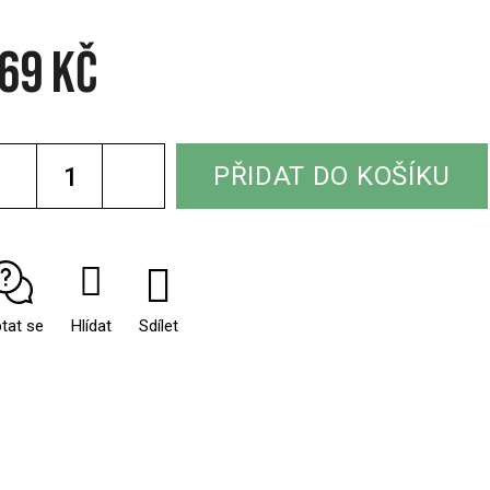
69 Kč
rná
a:
PŘIDAT DO KOŠÍKU
tat se
Hlídat
Sdílet