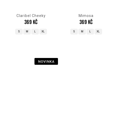
Claribel Cheeky
Mimosa
369 Kč
369 Kč
S
M
L
XL
S
M
L
XL
NOVINKA