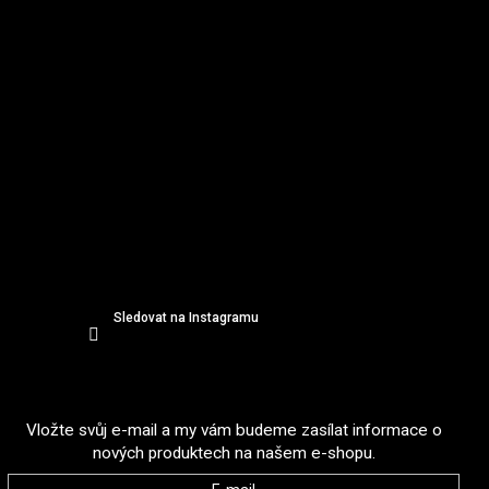
v
k
y
v
ý
p
i
s
u
Sledovat na Instagramu
Odebírat newsletter
Vložte svůj e-mail a my vám budeme zasílat informace o
nových produktech na našem e-shopu.