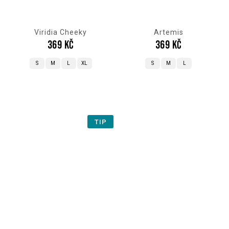
Viridia Cheeky
Artemis
369 Kč
369 Kč
S
M
L
XL
S
M
L
TIP