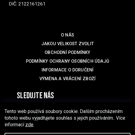
DIČ: 2122161261
Podpora
O NÁS
JAKOU VELIKOST ZVOLIT
OBCHODNÍ PODMÍNKY
PODMÍNKY OCHRANY OSOBNÍCH ÚDAJŮ
INFORMACE O DORUČENÍ
VÝMĚNA A VRÁCENÍ ZBOŽÍ
sledujte nás
Tento web používá soubory cookie. Dalším procházením
tohoto webu vyjadřujete souhlas s jejich používáním.. Více
informací
zde
.
2011-2026 Aqalogy Underwear®