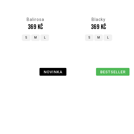
Balirosa
Blacky
369 Kč
369 Kč
S
M
L
S
M
L
NOVINKA
BESTSELLER