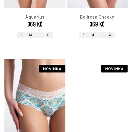
ů
Aquarius
Balirosa Cheeky
369 Kč
369 Kč
S
M
L
XL
S
M
L
XL
NOVINKA
NOVINKA