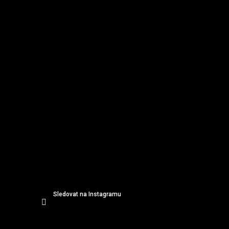
p
a
t
í
Sledovat na Instagramu
Odebírat newsletter