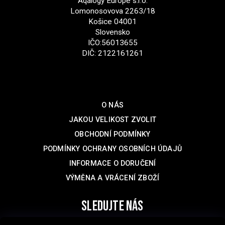
Aqalogy Europe s.r.o.
Lomonosovova 2263/18
Košice 04001
Slovensko
IČO:56013655
DIČ: 2122161261
Podpora
O NÁS
JAKOU VELIKOST ZVOLIT
OBCHODNÍ PODMÍNKY
PODMÍNKY OCHRANY OSOBNÍCH ÚDAJŮ
INFORMACE O DORUČENÍ
VÝMĚNA A VRÁCENÍ ZBOŽÍ
sledujte nás