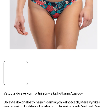
Vstupte do své komfortní zóny s kalhotkami Aqalogy.
Objevte dokonalost v našich dámských kalhotkách, které vynikají
svojí vysokou kvalitou a komfortem. Jemný a prodyšný bavlněný