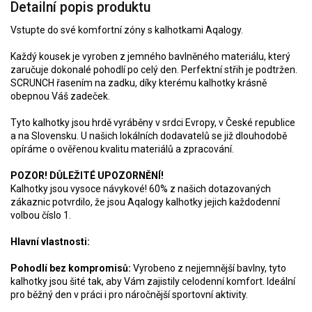
Detailní popis produktu
Vstupte do své komfortní zóny s kalhotkami Aqalogy.
Každý kousek je vyroben z jemného bavlněného materiálu, který
zaručuje dokonalé pohodlí po celý den. Perfektní střih je podtržen.
SCRUNCH řasením na zadku, díky kterému kalhotky krásně
obepnou Váš zadeček.
Tyto kalhotky jsou hrdě vyráběny v srdci Evropy, v České republice
a na Slovensku. U našich lokálních dodavatelů se již dlouhodobě
opíráme o ověřenou kvalitu materiálů a zpracování.
POZOR! DŮLEŽITÉ UPOZORNĚNÍ!
Kalhotky jsou vysoce návykové! 60% z našich dotazovaných
zákaznic potvrdilo, že jsou Aqalogy kalhotky jejich každodenní
volbou číslo 1.
Hlavní vlastnosti:
Pohodlí bez kompromisů:
Vyrobeno z nejjemnější bavlny, tyto
kalhotky jsou šité tak, aby Vám zajistily celodenní komfort. Ideální
pro běžný den v práci i pro náročnější sportovní aktivity.