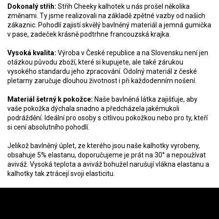
Dokonalý střih:
Střih Cheeky kalhotek u nás prošel několika
změnami. Ty jsme realizovali na základě zpětné vazby od našich
zákaznic. Pohodlí zajistí skvělý bavlněný materiál a jemná gumička
v pase, zadeček krásně podtrhne francouzská krajka.
Vysoká kvalita:
Výroba v České republice a na Slovensku není jen
otázkou původu zboží, které si kupujete, ale také zárukou
vysokého standardu jeho zpracování. Odolný materiál z české
pletarny zaručuje dlouhou životnost i při každodenním nošení.
Materiál šetrný k pokožce:
Naše bavlněná látka zajišťuje, aby
vaše pokožka dýchala snadno a předcházela jakémukoli
podráždění. Ideální pro osoby s citlivou pokožkou nebo pro ty, kteří
si cení absolutního pohodlí.
Jelikož bavlněný úplet, ze kterého jsou naše kalhotky vyrobeny,
obsahuje 5% elastanu, doporučujeme je prát na 30° a nepoužívat
aviváž. Vysoká teplota a aviváž bohužel narušují vlákna elastanu a
kalhotky tak ztrácejí svoji elasticitu.
Z
á
Instagram