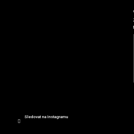
nstagram
á
p
a
t
í
Sledovat na Instagramu