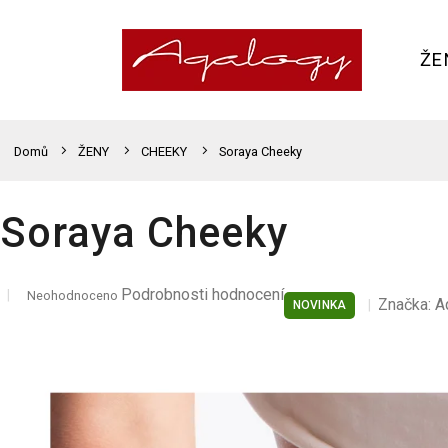
Přejít
na
obsah
ŽE
Domů
ŽENY
CHEEKY
Soraya Cheeky
Soraya Cheeky
Průměrné
Podrobnosti hodnocení
Neohodnoceno
Značka:
A
NOVINKA
hodnocení
produktu
je
0,0
z
5
hvězdiček.