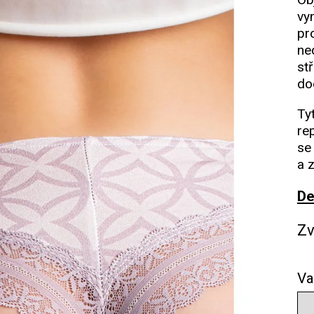
vy
pr
ne
stř
do
Ty
re
se
a 
De
Zv
Va