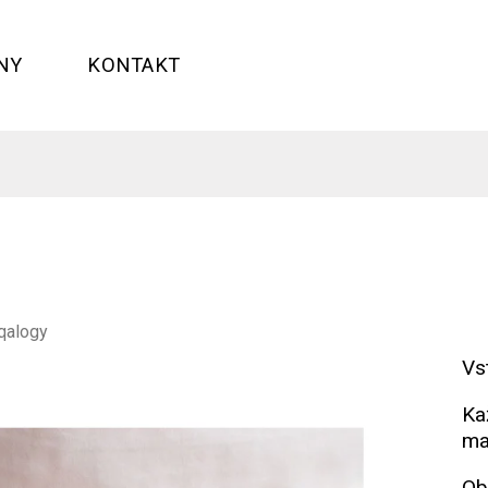
NY
KONTAKT
qalogy
Vs
Ka
ma
Ob