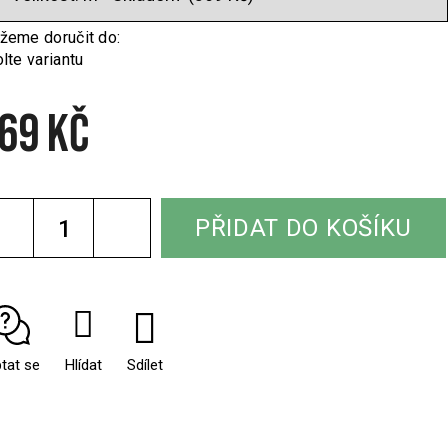
eme doručit do:
lte variantu
69 Kč
rná
a:
PŘIDAT DO KOŠÍKU
tat se
Hlídat
Sdílet