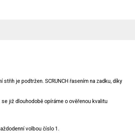
í střih je podtržen. SCRUNCH řasením na zadku, díky
ů se již dlouhodobě opíráme o ověřenou kvalitu
každodenní volbou číslo 1.