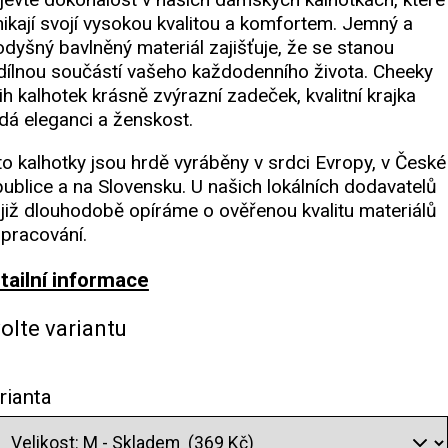
nikají svojí vysokou kvalitou a komfortem. Jemný a
odyšný bavlněný materiál zajišťuje, že se stanou
dílnou součástí vašeho každodenního života. Cheeky
ih kalhotek krásně zvýrazní zadeček, kvalitní krajka
dá eleganci a ženskost.
to kalhotky jsou hrdě vyráběny v srdci Evropy, v České
publice a na Slovensku. U našich lokálních dodavatelů
 již dlouhodobě opíráme o ověřenou kvalitu materiálů
zpracování.
tailní informace
olte variantu
rianta