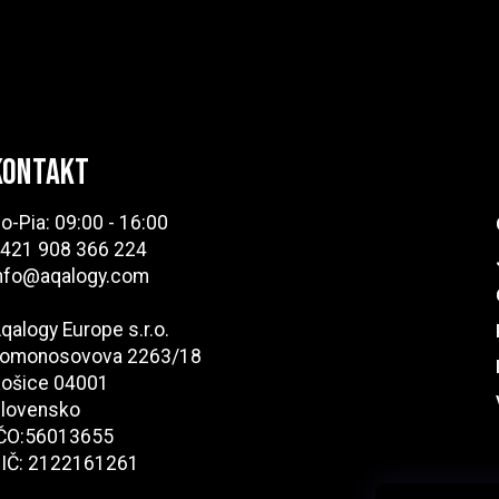
Kontakt
o-Pia: 09:00 - 16:00
421 908 366 224
nfo@aqalogy.com
qalogy Europe s.r.o.
omonosovova 2263/18
ošice 04001
lovensko
ČO:56013655
IČ: 2122161261