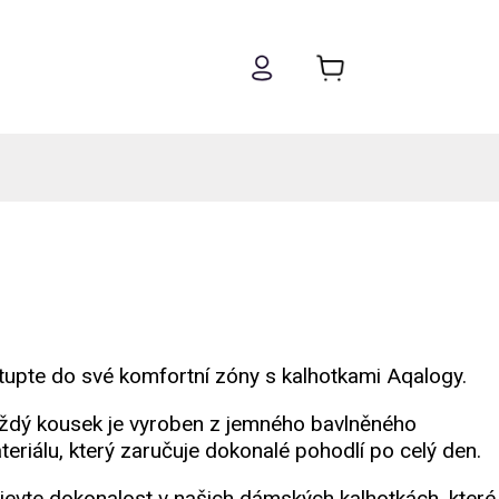
tupte do své komfortní zóny s kalhotkami Aqalogy.
ždý kousek je vyroben z jemného bavlněného
teriálu, který zaručuje dokonalé pohodlí po celý den.
jevte dokonalost v našich dámských kalhotkách, které