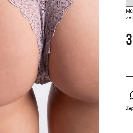
Můž
Zvo
3
Mě
cen
Zep