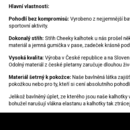
Hlavní vlastnosti:
Pohodlí bez kompromisů:
Vyrobeno z nejjemnější bavl
sportovní aktivity.
Dokonalý střih:
Střih Cheeky kalhotek u nás prošel něk
materiál a jemná gumička v pase, zadeček krásně pod
Vysoká kvalita:
Výroba v České republice a na Sloven
Odolný materiál z české pletarny zaručuje dlouhou živ
Materiál šetrný k pokožce:
Naše bavlněná látka zajiš
pokožkou nebo pro ty, kteří si cení absolutního pohodlí
Jelikož bavlněný úplet, ze kterého jsou naše kalhotky
bohužel narušují vlákna elastanu a kalhotky tak ztrácejí
Z